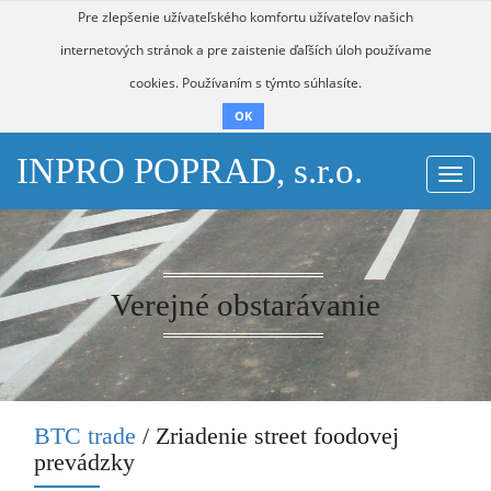
Pre zlepšenie užívateľského komfortu užívateľov našich
internetových stránok a pre zaistenie ďaľších úloh používame
cookies. Používaním s týmto súhlasíte.
OK
INPRO POPRAD, s.r.o.
Togg
navi
Verejné obstarávanie
BTC trade
/ Zriadenie street foodovej
prevádzky