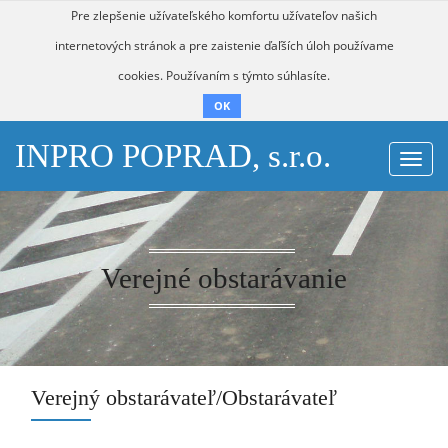
Pre zlepšenie užívateľského komfortu užívateľov našich
internetových stránok a pre zaistenie ďaľších úloh používame
cookies. Používaním s týmto súhlasíte.
OK
INPRO POPRAD, s.r.o.
Togg
navi
Verejné obstarávanie
Verejný obstarávateľ/Obstarávateľ