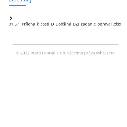
01.5.1_Príloha_k_casti_D_Dobšiná_DZI_zadanie_oprava1.xlsx
© 2022 Inpro Poprad s.r.o. Všechna práva vyhrazena