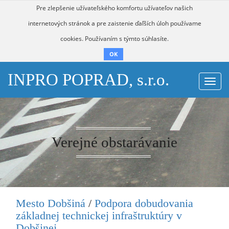
Pre zlepšenie užívateľského komfortu užívateľov našich
internetových stránok a pre zaistenie ďaľších úloh používame
cookies. Používaním s týmto súhlasíte.
OK
INPRO POPRAD, s.r.o.
Togg
navi
Verejné obstarávanie
Mesto Dobšiná
/
Podpora dobudovania
základnej technickej infraštruktúry v
Dobšinej