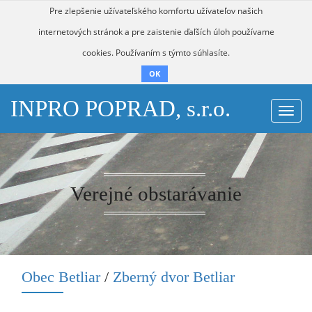
Pre zlepšenie užívateľského komfortu užívateľov našich
internetových stránok a pre zaistenie ďaľších úloh používame
cookies. Používaním s týmto súhlasíte.
OK
INPRO POPRAD, s.r.o.
Togg
navi
Verejné obstarávanie
Obec Betliar
/
Zberný dvor Betliar