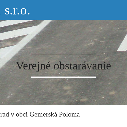
.r.o.
Verejné obstarávanie
rad v obci Gemerská Poloma