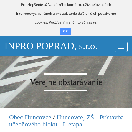
Pre zlepšenie užívateľského komfortu užívateľov našich
internetových stránok a pre zaistenie ďaľších úloh používame
cookies. Používaním s týmto súhlasíte.
OK
INPRO POPRAD, s.r.o.
Togg
navi
Verejné obstarávanie
Obec Huncovce
/
Huncovce, ZŠ - Prístavba
učebňového bloku - I. etapa