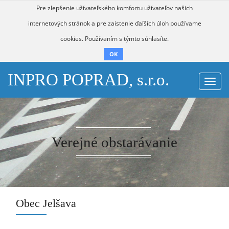
Pre zlepšenie užívateľského komfortu užívateľov našich
internetových stránok a pre zaistenie ďaľších úloh používame
cookies. Používaním s týmto súhlasíte.
OK
INPRO POPRAD, s.r.o.
Togg
navi
Verejné obstarávanie
Obec Jelšava