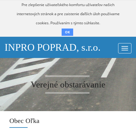
Pre zlepšenie užívateľského komfortu užívateľov našich
internetových stránok a pre zaistenie ďaľších úloh používame
cookies. Používaním s týmto súhlasíte.
OK
INPRO POPRAD, s.r.o.
Togg
navi
Verejné obstarávanie
Obec Oľka