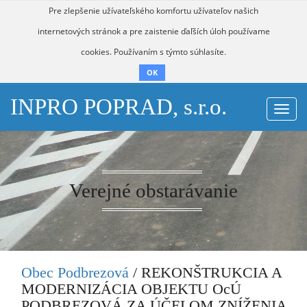
Pre zlepšenie užívateľského komfortu užívateľov našich
internetových stránok a pre zaistenie ďaľších úloh používame
cookies. Používaním s týmto súhlasíte.
OK
INPRO POPRAD, s.r.o.
Togg
navi
Verejné obstarávanie
Obec Podbrezová
/ REKONŠTRUKCIA A
MODERNIZÁCIA OBJEKTU OcÚ
PODBREZOVÁ ZA ÚČELOM ZNÍŽENIA