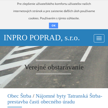
Pre zlepšenie užívateľského komfortu užívateľov našich
internetových stránok a pre zaistenie ďaľších úloh používame
cookies. Používaním s týmto súhlasíte.
OK
INPRO POPRAD, s.r.o.
Togg
navi
Verejné obstarávanie
Obec Štrba
/
Nájomné byty Tatranská Štrba-
prestavba časti obecného úradu