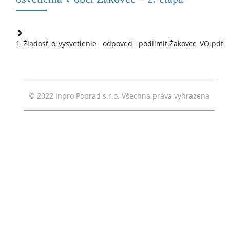
1_Žiadosť_o_vysvetlenie__odpoveď__podlimit.Žakovce_VO.pdf
© 2022 Inpro Poprad s.r.o. Všechna práva vyhrazena