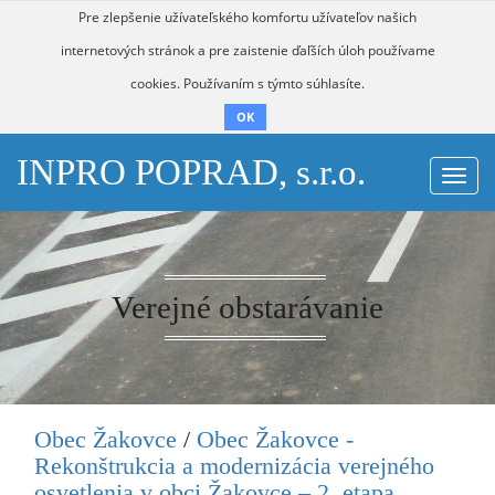
Pre zlepšenie užívateľského komfortu užívateľov našich
internetových stránok a pre zaistenie ďaľších úloh používame
cookies. Používaním s týmto súhlasíte.
OK
INPRO POPRAD, s.r.o.
Togg
navi
Verejné obstarávanie
Obec Žakovce
/
Obec Žakovce -
Rekonštrukcia a modernizácia verejného
osvetlenia v obci Žakovce – 2. etapa