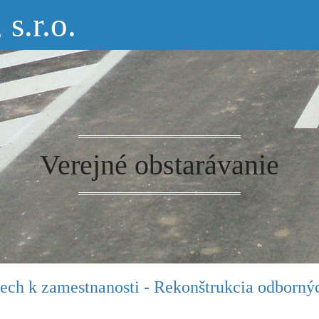
.r.o.
Verejné obstarávanie
pech k zamestnanosti - Rekonštrukcia odborný