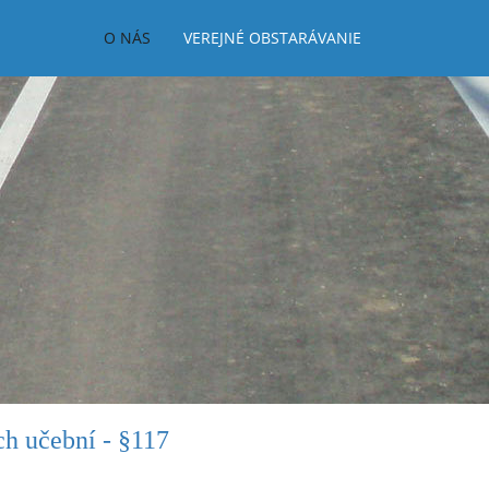
O NÁS
VEREJNÉ OBSTARÁVANIE
ch učební - §117