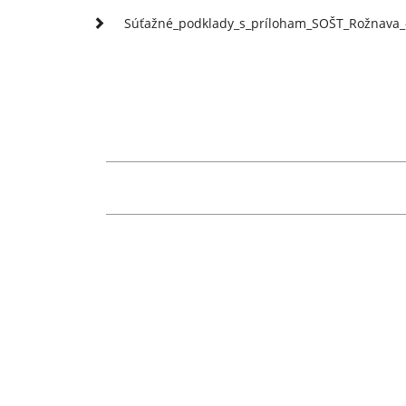
Súťažné_podklady_s_príloham_SOŠT_Rožnava_-