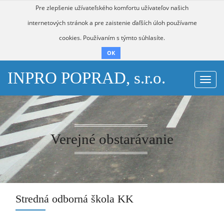
Pre zlepšenie užívateľského komfortu užívateľov našich
internetových stránok a pre zaistenie ďaľších úloh používame
cookies. Používaním s týmto súhlasíte.
OK
INPRO POPRAD, s.r.o.
Togg
navi
Verejné obstarávanie
Stredná odborná škola KK