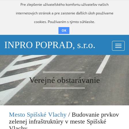
Pre zlepšenie užívateľského komfortu užívateľov našich
internetových stránok a pre zaistenie ďaľších úloh používame
cookies. Používaním s týmto súhlasíte.
OK
INPRO POPRAD, s.r.o.
Togg
navi
Verejné obstarávanie
Mesto Spišské Vlachy
/ Budovanie prvkov
zelenej infraštruktúry v meste Spišské
Vlachy