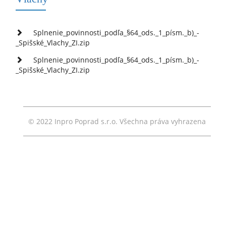
Splnenie_povinnosti_podľa_§64_ods._1_písm._b)_-
_Spišské_Vlachy_ZI.zip
Splnenie_povinnosti_podľa_§64_ods._1_písm._b)_-
_Spišské_Vlachy_ZI.zip
© 2022 Inpro Poprad s.r.o. Všechna práva vyhrazena