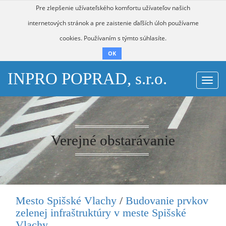
Pre zlepšenie užívateľského komfortu užívateľov našich
internetových stránok a pre zaistenie ďaľších úloh používame
cookies. Používaním s týmto súhlasíte.
OK
INPRO POPRAD, s.r.o.
Togg
navi
Verejné obstarávanie
Mesto Spišské Vlachy
/
Budovanie prvkov
zelenej infraštruktúry v meste Spišské
Vlachy